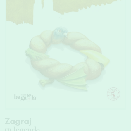
Zagraj
w legendę