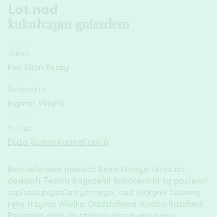
Lot nad
kukułczym gniazdem
Autor:
Ken Elton Kesey
Reżyseria:
Ingmar Villqist
Scena:
Duża Scena Karmelicka 6
Bestsellerowa powieść Kena Keseya teraz na
deskach Teatru Bagatela! Bohaterami są pacjenci
szpitala psychiatrycznego, nad którymi żelazną
rękę trzyma Wielka Oddziałowa siostra Ratched.
Pewnego dnia do szpitala przybywa nowy