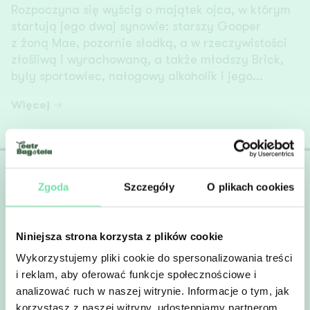
Rozpoczyna się wyścig o majątek ojca, w którym
startują jego dwaj synowie: starszy Gooper
z żoną Mae, pozornie słodką, a w rzeczywistości
złośliwą i wyrachowaną, a także młodszy Brick,
były sportowiec, nałogowy alkoholik i jego...
Więcej
Zgoda
Szczegóły
O plikach cookies
Newsletter
Niniejsza strona korzysta z plików cookie
Wykorzystujemy pliki cookie do spersonalizowania treści
Zapisz się do newslettera​
i reklam, aby oferować funkcje społecznościowe i
analizować ruch w naszej witrynie. Informacje o tym, jak
korzystasz z naszej witryny, udostępniamy partnerom