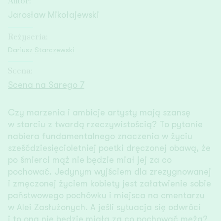
Jarosław Mikołajewski
Reżyseria:
Dariusz Starczewski
Scena:
Scena na Sarego 7
Czy marzenia i ambicje artysty mają szansę
w starciu z twardą rzeczywistością? To pytanie
nabiera fundamentalnego znaczenia w życiu
sześćdziesięcioletniej poetki dręczonej obawą, że
po śmierci mąż nie będzie miał jej za co
pochować. Jedynym wyjściem dla zrezygnowanej
i zmęczonej życiem kobiety jest załatwienie sobie
państwowego pochówku i miejsca na cmentarzu
w Alei Zasłużonych. A jeśli sytuacja się odwróci
i to ona nie będzie miała za co pochować męża?