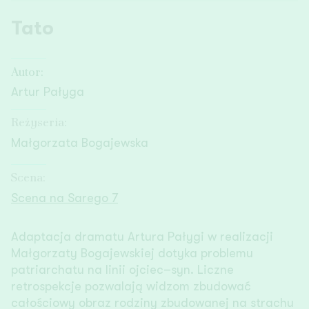
Tato
Autor:
Artur Pałyga
Reżyseria:
Małgorzata Bogajewska
Scena:
Scena na Sarego 7
Adaptacja dramatu Artura Pałygi w realizacji
Małgorzaty Bogajewskiej dotyka problemu
patriarchatu na linii ojciec–syn. Liczne
retrospekcje pozwalają widzom zbudować
całościowy obraz rodziny zbudowanej na strachu