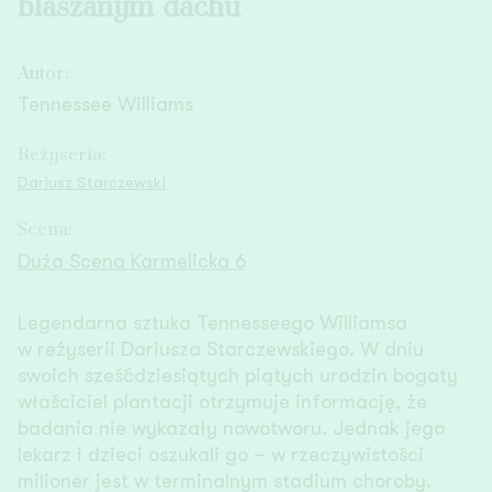
blaszanym dachu
Autor:
Tennessee Williams
Reżyseria:
Dariusz Starczewski
Scena:
Duża Scena Karmelicka 6
Legendarna sztuka Tennesseego Williamsa
w reżyserii Dariusza Starczewskiego. W dniu
swoich sześćdziesiątych piątych urodzin bogaty
właściciel plantacji otrzymuje informację, że
badania nie wykazały nowotworu. Jednak jego
lekarz i dzieci oszukali go – w rzeczywistości
milioner jest w terminalnym stadium choroby.