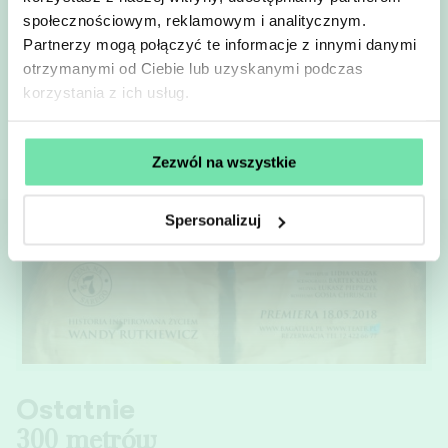
społecznościowym, reklamowym i analitycznym.
Zapoznałem/am się z treścią
Polityki prywatności
Partnerzy mogą połączyć te informacje z innymi danymi
otrzymanymi od Ciebie lub uzyskanymi podczas
korzystania z ich usług.
Zapisz się
Zezwól na wszystkie
Spersonalizuj
Ostatnie
300 metrów