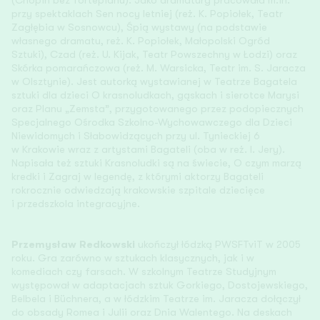
(Chopin bez fortepianu). Jako dramaturg pracowała m.in.
przy spektaklach Sen nocy letniej (reż. K. Popiołek, Teatr
Zagłębia w Sosnowcu), Śpią wystawy (na podstawie
własnego dramatu, reż. K. Popiołek, Małopolski Ogród
Sztuki), Czad (reż. U. Kijak, Teatr Powszechny w Łodzi) oraz
Skórka pomarańczowa (reż. M. Warsicka, Teatr im. S. Jaracza
w Olsztynie). Jest autorką wystawianej w Teatrze Bagatela
sztuki dla dzieci O krasnoludkach, gąskach i sierotce Marysi
oraz Planu „Zemsta”, przygotowanego przez podopiecznych
Specjalnego Ośrodka Szkolno-Wychowawczego dla Dzieci
Niewidomych i Słabowidzących przy ul. Tynieckiej 6
w Krakowie wraz z artystami Bagateli (oba w reż. I. Jery).
Napisała też sztuki Krasnoludki są na świecie, O czym marzą
kredki i Zagraj w legendę, z którymi aktorzy Bagateli
rokrocznie odwiedzają krakowskie szpitale dziecięce
i przedszkola integracyjne.
Przemysław Redkowski
ukończył łódzką PWSFTviT w 2005
roku. Gra zarówno w sztukach klasycznych, jak i w
komediach czy farsach. W szkolnym Teatrze Studyjnym
występował w adaptacjach sztuk Gorkiego, Dostojewskiego,
Belbela i Büchnera, a w łódzkim Teatrze im. Jaracza dołączył
do obsady Romea i Julii oraz Dnia Walentego. Na deskach