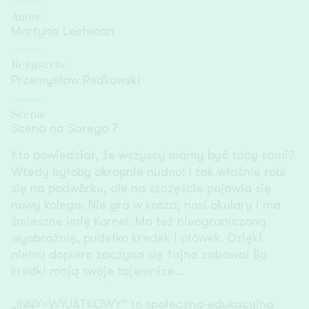
Autor:
Martyna Lechman
Reżyseria:
Przemysław Redkowski
Scena:
Scena na Sarego 7
Kto powiedział, że wszyscy mamy być tacy sami?
Wtedy byłoby okropnie nudno! I tak właśnie robi
się na podwórku, ale na szczęście pojawia się
nowy kolega. Nie gra w kosza, nosi okulary i ma
śmieszne imię Kornel. Ma też nieograniczoną
wyobraźnię, pudełko kredek i ołówek. Dzięki
niemu dopiero zaczyna się fajna zabawa! Bo
kredki mają swoje tajemnice…
„INNY=WYJĄTKOWY” to społeczno-edukacyjna