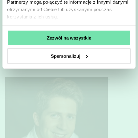
Zapoznałem/am się z treścią
Polityki prywatności
Partnerzy mogą połączyć te informacje z innymi danymi
otrzymanymi od Ciebie lub uzyskanymi podczas
korzystania z ich usług.
Zapisz się
Zezwól na wszystkie
Marek Bogucki
—
Sokół / Kredka Niebieska / Gumka
Spersonalizuj
Więcej