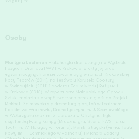
Więcej
Osoby
Martyna Lechman
– ukończyła dramaturgię na Wydziale
Reżyserii Dramatu PWST w Krakowie. Efekty jej prac
egzaminacyjnych prezentowane były w ramach Krakowskiej
Nocy Teatrów (2011), na festiwalu Karuzela Cooltury
w Świnoujściu (2011) i podczas Forum Młodej Reżyserii
w Krakowie (2012). W repertuarze Małopolskiego Ogrodu
Sztuki znalazła się współtworzona przez nią etiuda Projekt
Makbet. Zajmowała się dramaturgią czytań w teatrach:
Polskim we Wrocławiu, Dramatycznym im. J. Szaniawskiego
w Wałbrzychu oraz im. S. Jaracza w Olsztynie. Była
asystentką Iwony Kempy (Mroczna gra, Scena PWST oraz
Teatr im. W. Horzycy w Toruniu), Moniki Strzępki (Firma, Teatr
Nowy im. T. Łomnickiego w Poznaniu) i Michała Zadary