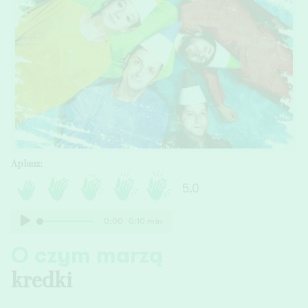
Aplauz:
5.0
0:00
0:10
min
O czym marzą
kredki