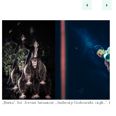
„Burza”, fot. Jeremi Astaszow
„Ambroży Grabowski, czyli...”, fot