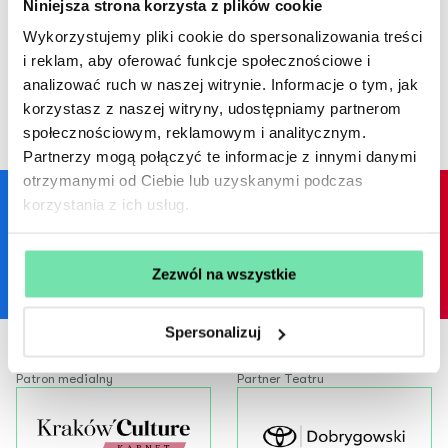
Niniejsza strona korzysta z plików cookie
Wykorzystujemy pliki cookie do spersonalizowania treści
Premiera:
5 kwietnia 2007, Scena na Sarego 7
i reklam, aby oferować funkcje społecznościowe i
Spektakl prezentowany
do maja 2014
analizować ruch w naszej witrynie. Informacje o tym, jak
korzystasz z naszej witryny, udostępniamy partnerom
społecznościowym, reklamowym i analitycznym.
Partnerzy mogą połączyć te informacje z innymi danymi
otrzymanymi od Ciebie lub uzyskanymi podczas
korzystania z ich usług.
Facebook
YouTube
Instagram
Zezwól na wszystkie
Spersonalizuj
Patron medialny
Partner Teatru