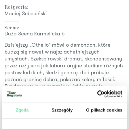
Reżyseria:
Maciej Sobociński
Scena:
Duża Scena Karmelicka 6
Dzisiejszy „Othello” mówi o demonach, które
budzą się nawet w najszlachetniejszych
umysłach. Szekspirowski dramat, skondensowany
przez reżysera jak laboratoryjne studium różnych
postaw ludzkich, śledzi genezę zła i próbuje
poznać granicę dobra, pokazać kolory miłości.
Fundamentalnym pytaniem, jakie zostało
postawione przy realizacji tragedii, jest pytanie
o tolerancję i jej granice. O to, czy idealna
mityczna miłość ma szanse. Okazuje się bowiem,
Zgoda
Szczegóły
O plikach cookies
że we współczesnym, teoretycznie tolerancyjnym,
świecie stosunek do Innego i jego Inności jest
problemem.