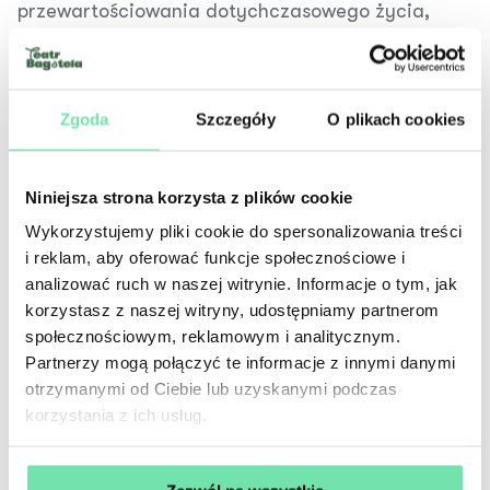
przewartościowania dotychczasowego życia,
które pozornie tylko pozostanie niezmienione.
Z pietyzmem dla szczegółu i dbałością
o psychologiczną wiarygodność postaci, tworzył
Czechow dramaty jednocześnie silnie
Zgoda
Szczegóły
O plikach cookies
zakorzenione w swej współczesności i niezmiennie
aktualne w każdych okolicznościach
czasoprzestrzennych. Prawdopodobnie nie ma
Niniejsza strona korzysta z plików cookie
widza, który w czechowowskich bohaterach nie
Wykorzystujemy pliki cookie do spersonalizowania treści
odnalazłby choć części własnych pragnień,
i reklam, aby oferować funkcje społecznościowe i
tęsknot, utraconych nadziei, niemocy, lęków czy
analizować ruch w naszej witrynie. Informacje o tym, jak
obaw – ale też i radości. Nie bez powodu Virginia
korzystasz z naszej witryny, udostępniamy partnerom
Woolf nazwała pisarza „najsubtelniejszym
społecznościowym, reklamowym i analitycznym.
analitykiem relacji międzyludzkich”.
Partnerzy mogą połączyć te informacje z innymi danymi
otrzymanymi od Ciebie lub uzyskanymi podczas
Premiera:
11 listopada 2011, Scena na Sarego 7
korzystania z ich usług.
Spektakl zagrany po raz ostatni:
17 kwietnia
2016