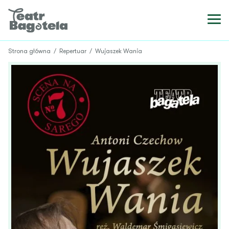
Strona główna
/
Repertuar
/
Wujaszek Wania