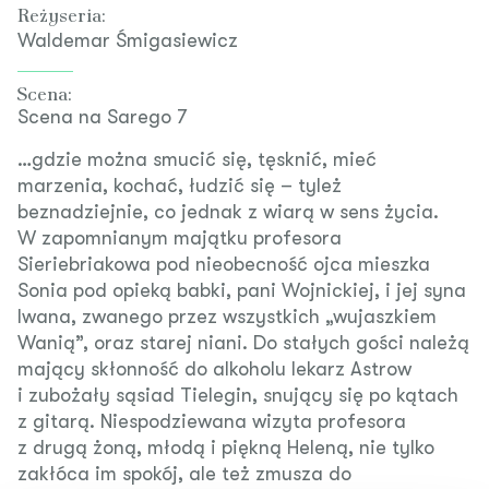
Reżyseria:
Waldemar Śmigasiewicz
Scena:
Scena na Sarego 7
…gdzie można smucić się, tęsknić, mieć
marzenia, kochać, łudzić się – tyleż
beznadziejnie, co jednak z wiarą w sens życia.
W zapomnianym majątku profesora
Sieriebriakowa pod nieobecność ojca mieszka
Sonia pod opieką babki, pani Wojnickiej, i jej syna
Iwana, zwanego przez wszystkich „wujaszkiem
Wanią”, oraz starej niani. Do stałych gości należą
mający skłonność do alkoholu lekarz Astrow
i zubożały sąsiad Tielegin, snujący się po kątach
z gitarą. Niespodziewana wizyta profesora
z drugą żoną, młodą i piękną Heleną, nie tylko
zakłóca im spokój, ale też zmusza do