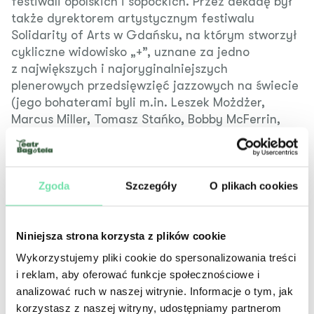
festiwali opolskich i sopockich. Przez dekadę był
także dyrektorem artystycznym festiwalu
Solidarity of Arts w Gdańsku, na którym stworzył
cykliczne widowisko „+”, uznane za jedno
z największych i najoryginalniejszych
plenerowych przedsięwzięć jazzowych na świecie
(jego bohaterami byli m.in. Leszek Możdżer,
Marcus Miller, Tomasz Stańko, Bobby McFerrin,
Jimek, Herbie Hancock i Quincy Jones).
W twórczości teatralnej wyróżnił się oryginalną
linią repertuarową, kreując autorskie spektakle.
Zgoda
Szczegóły
O plikach cookies
Od 1979 współpracował z wieloma scenami
w całej Polsce. Realizował przedstawienia m.in.
w Starym Teatrze w Krakowie, warszawskich:
Niniejsza strona korzysta z plików cookie
Rampa, Studio Buffo, Polonia, IMKA i Och-Teatrze,
Teatrze Śląskim w Katowicach. W 2019 w Teatrze
Wykorzystujemy pliki cookie do spersonalizowania treści
Polskim w Szczecinie przygotował spektakl
i reklam, aby oferować funkcje społecznościowe i
poświęcony spuściźnie wielkiego krakowskiego
analizować ruch w naszej witrynie. Informacje o tym, jak
artysty Wiesława Dymnego.
korzystasz z naszej witryny, udostępniamy partnerom