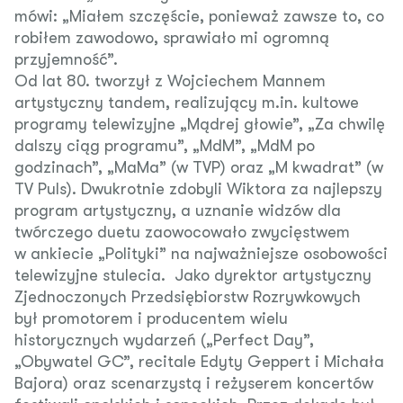
mówi: „Miałem szczęście, ponieważ zawsze to, co
robiłem zawodowo, sprawiało mi ogromną
przyjemność”.
Od lat 80. tworzył z Wojciechem Mannem
artystyczny tandem, realizujący m.in. kultowe
programy telewizyjne „Mądrej głowie”, „Za chwilę
dalszy ciąg programu”, „MdM”, „MdM po
godzinach”, „MaMa” (w TVP) oraz „M kwadrat” (w
TV Puls). Dwukrotnie zdobyli Wiktora za najlepszy
program artystyczny, a uznanie widzów dla
twórczego duetu zaowocowało zwycięstwem
w ankiecie „Polityki” na najważniejsze osobowości
telewizyjne stulecia. Jako dyrektor artystyczny
Zjednoczonych Przedsiębiorstw Rozrywkowych
był promotorem i producentem wielu
historycznych wydarzeń („Perfect Day”,
„Obywatel GC”, recitale Edyty Geppert i Michała
Bajora) oraz scenarzystą i reżyserem koncertów