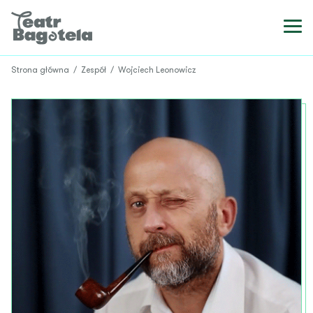
Strona główna
/
Zespół
/
Wojciech Leonowicz