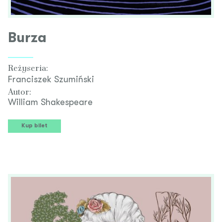
Burza
Reżyseria:
Franciszek Szumiński
Autor:
William Shakespeare
Kup bilet