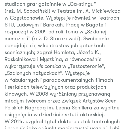
studiach grał gościnnie w „Ca-stingu”
(reż. M. Sobociński) w Teatrze im. A. Mickiewicza
w Częstochowie. Występuje również w Teatrach
STU, Ludowym i Barakah. Pracę w Bagateli
rozpoczął w 2004 od roli Toma w „Szklanej
menażerii” (reż. D. Starczewski). Swobodnie
odnajduje się w kontrastowych gatunkach
scenicznych; zagrał Hamleta, Józefa K.,
Raskolnikowa i Myszkina, a równocześnie
wykorzystuje
vis comica
w „Testosteronie”,
„Szalonych nożyczkach”. Występuje
w fabularnych i paradokumentalnych filmach
i serialach telewizyjnych oraz produkcjach
kinowych. W 2008 wyróżniony przyznawaną
młodym twórcom przez Związek Artystów Scen
Polskich Nagrodą im. Leona Schillera za wybitne
osiągnięcia w dziedzinie sztuki aktorskiej.
W 2011r. uzyskał tytuł doktora sztuk teatralnych
i pracuje jako adiunkt macierzystej uczelni. Lubi