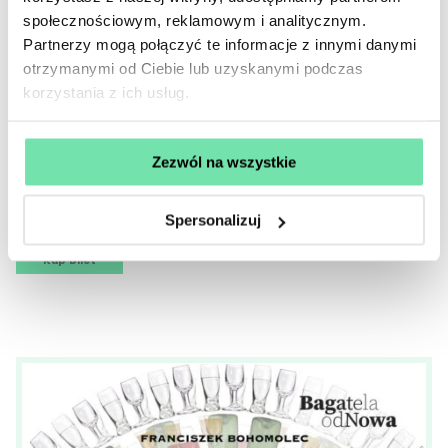
społecznościowym, reklamowym i analitycznym.
Partnerzy mogą połączyć te informacje z innymi danymi
Słownik Ptaszków
otrzymanymi od Ciebie lub uzyskanymi podczas
Polskich
korzystania z ich usług.
Reżyseria:
Zezwól na wszystkie
Krzysztof Materna
Autor:
Jakub Morawski
Spersonalizuj
Kup bilet