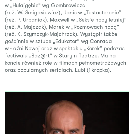
w „Hulajgębie” wg Gombrowicza
(reż. W. Śmigasiewicz), Janis w „Testosteronie”
(reż. P. Urbaniak), Maxwell w „Seksie nocy letniej”
(reż. A. Majczak), Marek w „Rozmowach nocą”
(reż. K. Szymczyk-Majchrzak). Wystąpił także
gościnnie w sztuce „Edukator” wg Conrada
w Łaźni Nowej oraz w spektaklu „Korek” podczas
festiwalu „Baz@rt” w Starym Teatrze. Ma na
koncie również role w filmach pełnometrażowych
oraz popularnych serialach. Lubi (i kropka).