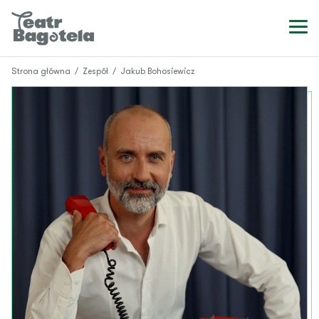
Strona główna
/
Zespół
/
Jakub Bohosiewicz