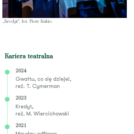
„Kredyt", fot. Piotr Kubic
Kariera teatralna
2024
Gwałtu, co się dzieje!,
reż. T. Cymerman
2023
Kredyt,
reż. M. Wiercichowski
2021
Mayday odNowa,