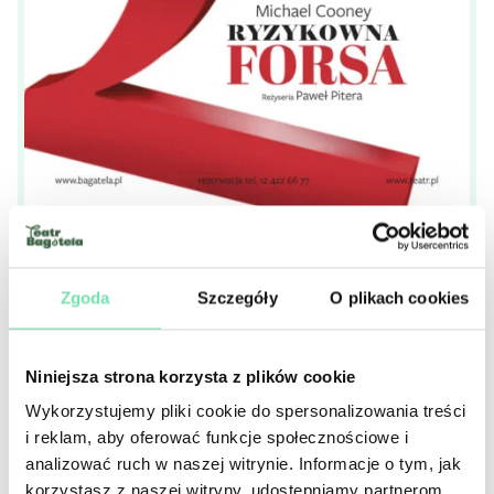
Ryzykowna
forsa
Zgoda
Szczegóły
O plikach cookies
Reżyseria:
Niniejsza strona korzysta z plików cookie
Paweł Pitera
Autor:
Wykorzystujemy pliki cookie do spersonalizowania treści
Michael Cooney
i reklam, aby oferować funkcje społecznościowe i
analizować ruch w naszej witrynie. Informacje o tym, jak
Kup bilet
korzystasz z naszej witryny, udostępniamy partnerom