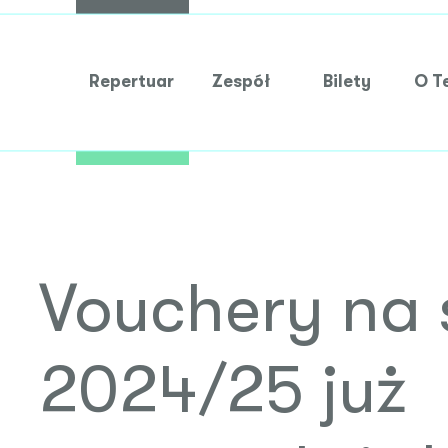
Repertuar
Zespół
Bilety
O T
Vouchery na 
2024/25 już