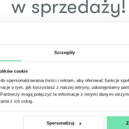
w sprzedaży!
Drodzy Widzowie, vouchery na spektakle Teatru Bagatela j
Vouchery są ważne na spektakle grane do 31 sierpnia 2025 
Po zakup voucherów zapraszamy do kasy Teatru.
Szczegóły i regulamin:
https://bagatela.pl/bilety/voucher/
Szczegóły
 plików cookie
do spersonalizowania treści i reklam, aby oferować funkcje sp
ormacje o tym, jak korzystasz z naszej witryny, udostępniamy p
Partnerzy mogą połączyć te informacje z innymi danymi otrzym
YouTube
nia z ich usług.
Spersonalizuj
Z