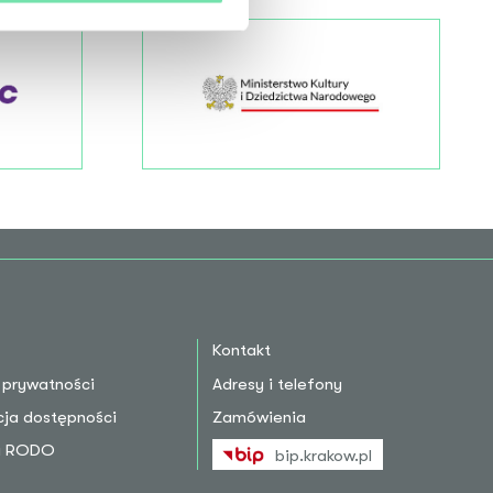
Kontakt
a prywatności
Adresy i telefony
cja dostępności
Zamówienia
la RODO
bip.krakow.pl