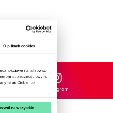
uż w sprzedaży!
roku.
O plikach cookies
ołecznościowe i analizować
artnerom społecznościowym,
anymi od Ciebie lub
Instagram
ezwól na wszystkie