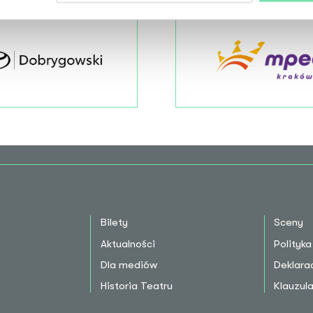
tru
Partner Premier
Bilety
Sceny
Aktualności
Polityk
Dla mediów
Deklara
Historia Teatru
Klauzu