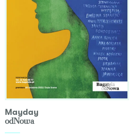
Mayday
odNowa