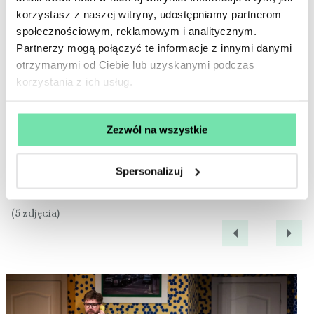
Reżyseria:
korzystasz z naszej witryny, udostępniamy partnerom
Paweł Pitera
społecznościowym, reklamowym i analitycznym.
Autor:
Partnerzy mogą połączyć te informacje z innymi danymi
Marc Camoletti
otrzymanymi od Ciebie lub uzyskanymi podczas
korzystania z ich usług.
Kup bilet
Zezwól na wszystkie
Spersonalizuj
Galeria
(5 zdjęcia)