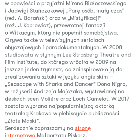
w opowieści o przyjaźni Mirona Białoszewskiego
i Jadwigi Stańczakowej „Parę osób, mały czas”
(reż. A. Barański) oraz w „Mistyfikacji”
(reż. J. Koprowicz), przewrotnej fantazji
o Witkacym, który nie popełnił samobójstwa.
Grywa także w telewizyjnych serialach
obyczajowych i paradokumentalnych. W 2008
studiowała w słynnym Lee Strasberg Theatre and
Film Institute, do którego wróciła w 2009 na
jeszcze jeden trymestr, co zainspirowało ją do
zrealizowania sztuki w języku angielskim –
„Seascape with Sharks and Dancer” Dona Nigro,
w reżyserii Andrzeja Majczaka, wystawianej na
deskach scen Molière oraz Loch Camelot. W 2017
została wybrana najpopularniejszą aktorką
teatralną Krakowa w plebiscycie publiczności
„Złote Maski”.
Serdecznie zapraszamy na
stronę
internetową
Małgorzaty Piskorz.