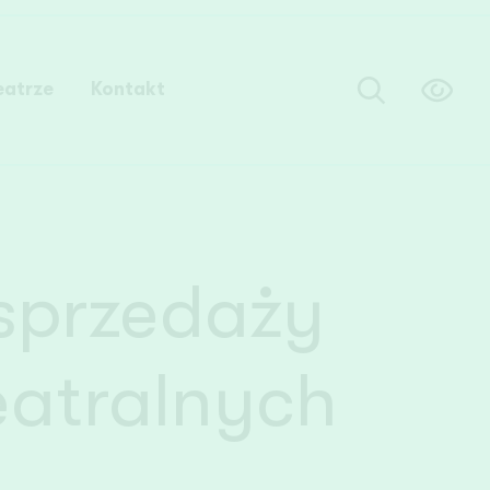
eatrze
Kontakt
sprzedaży
eatralnych