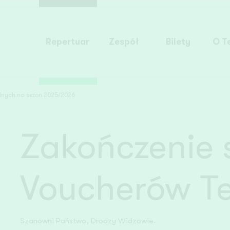
Repertuar
Zespół
Bilety
O T
lnych na sezon 2025/2026
Zakończenie 
Voucherów T
Szanowni Państwo, Drodzy Widzowie.