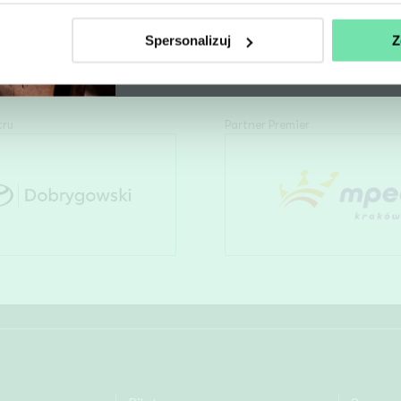
YouTube
Spersonalizuj
Z
Zapisz się
tru
Partner Premier