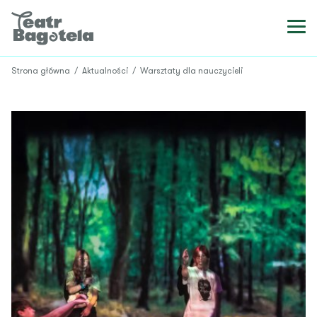
Strona główna
/
Aktualności
/
Warsztaty dla nauczycieli