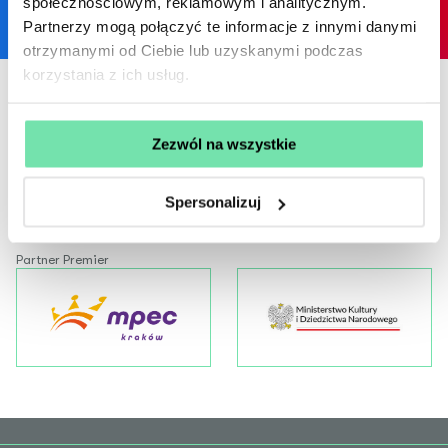
społecznościowym, reklamowym i analitycznym.
Facebook
YouTube
Instagram
Partnerzy mogą połączyć te informacje z innymi danymi
otrzymanymi od Ciebie lub uzyskanymi podczas
korzystania z ich usług.
Patron medialny
Partner Teatru
Zezwól na wszystkie
Spersonalizuj
Partner Premier