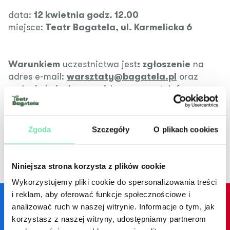
data:
12 kwietnia godz. 12.00
miejsce:
Teatr Bagatela, ul. Karmelicka 6
Warunkiem
uczestnictwa jest
: zgłoszenie
na
adres e-mail:
warsztaty@bagatela.pl
oraz
podanie imienia, nazwiska, numeru telefonu
i adresu email.
Decyduje kolejność nadesłanych zgłoszeń.
Zgoda
Szczegóły
O plikach cookies
Szczegóły
Niniejsza strona korzysta z plików cookie
Wykorzystujemy pliki cookie do spersonalizowania treści
i reklam, aby oferować funkcje społecznościowe i
analizować ruch w naszej witrynie. Informacje o tym, jak
korzystasz z naszej witryny, udostępniamy partnerom