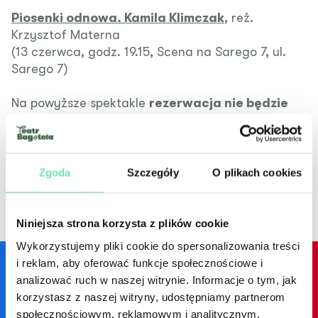
Piosenki odnowa. Kamila Klimczak
, reż.
Krzysztof Materna
(13 czerwca, godz. 19.15, Scena na Sarego 7, ul.
Sarego 7)
Na powyższe spektakle
rezerwacja nie będzie
prowadzona
.
Bezpłatne wejściówki będą rozdawane w kasie
biletowej
10 czerwca
od
godz. 9.00.
Jedna osoba może odebrać dwie wejściówki.
Zgoda
Szczegóły
O plikach cookies
Niniejsza strona korzysta z plików cookie
Wykorzystujemy pliki cookie do spersonalizowania treści
i reklam, aby oferować funkcje społecznościowe i
analizować ruch w naszej witrynie. Informacje o tym, jak
korzystasz z naszej witryny, udostępniamy partnerom
Facebook
YouTube
Instagram
społecznościowym, reklamowym i analitycznym.