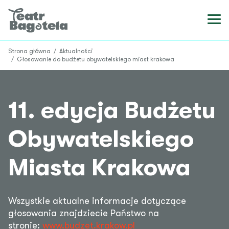
Strona główna
/
Aktualności
/
Głosowanie do budżetu obywatelskiego miast krakowa
11. edycja Budżetu
Obywatelskiego
Miasta Krakowa
Wszystkie aktualne informacje dotyczące
głosowania znajdziecie Państwo na
stronie:
www.budzet.krakow.pl